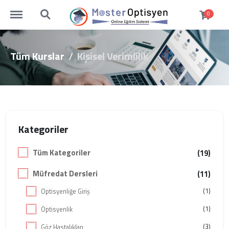
http://masteroptisyen.com/menu
http://masteroptisyen.com/search
0
Tüm Kurslar
Kişisel Verimlilik
Kategoriler
Tüm Kategoriler
(19)
Müfredat Dersleri
(11)
(1)
Optisyenliğe Giriş
(1)
Optisyenlik
(3)
Göz Hastalıkları