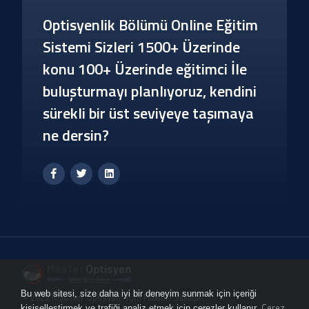
Optisyenlik Bölümü Online Eğitim
Sistemi Sizleri 1500+ Üzerinde
konu 100+ Üzerinde eğitimci İle
buluşturmayı planlıyoruz, kendini
sürekli bir üst seviyeye taşımaya
ne dersin?
Bu web sitesi, size daha iyi bir deneyim sunmak için içeriği
© 2022 M@ster Optisyen, Tüm Hakları Saklıdır.
Çerez
kişiselleştirmek ve trafiği analiz etmek için çerezler kullanır.